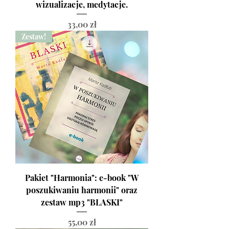
wizualizacje, medytacje.
Cena
33,00 zł
Zestaw!
Pakiet "Harmonia": e-book "W
poszukiwaniu harmonii" oraz
zestaw mp3 "BLASKI"
Cena
55,00 zł