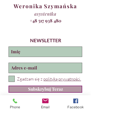
Weronika Szymańska
asystentka
+48 517 938 480
NEWSLETTER
Zgadzam się z
polityką prywatności.
Subskrybuj Teraz
Phone
Email
Facebook
Lira Teatroterapia
Marta Kadłub
ul. Władysława IV 28, Gdynia