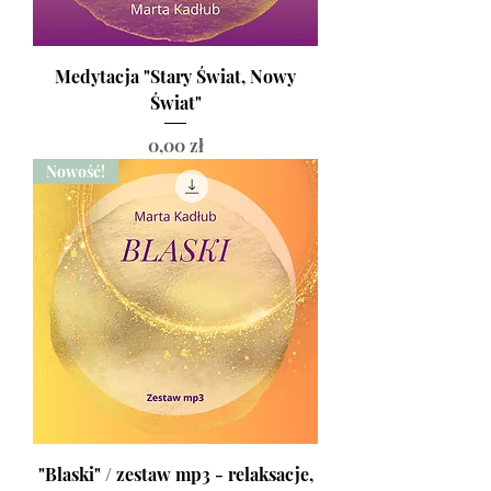
Medytacja "Stary Świat, Nowy
Świat"
Cena
0,00 zł
Nowość!
"Blaski" / zestaw mp3 - relaksacje,