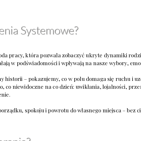
enia Systemowe?
da pracy, która pozwala zobaczyć ukryte dynamiki rodzi
iałają w podświadomości i wpływają na nasze wybory, emoc
y historii – pokazujemy, co w polu domaga się ruchu i u
, co niewidoczne na co dzień: uwikłania, lojalności, prz
enie.
 porządku, spokoju i powrotu
do własnego miejsca – bez ci