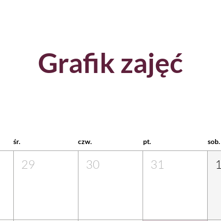
Grafik zajęć
śr.
czw.
pt.
sob.
29
30
31