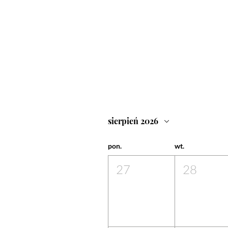
sierpień 2026
pon.
wt.
27
28