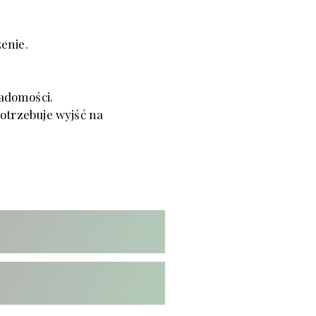
enie.
iadomości.
potrzebuje wyjść na