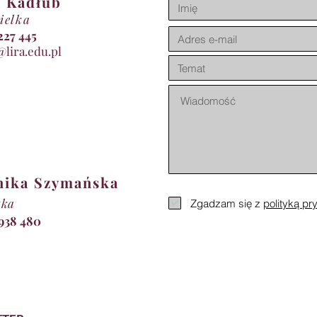
 Kadłub
ielka
11 227 445
@lira.edu.pl
nika Szymańska
tka
Zgadzam się z
polityką pr
 938 480