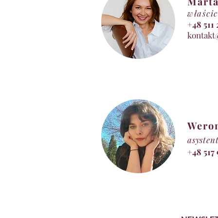
Marta
właścic
+48 5
kontakt
Wero
asysten
+48 517