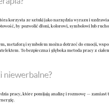
erapia?
która korzysta ze sztuki jako narzędzia wyrazu i uzdrawi
owość, by pozwolić dłoni, kolorowi,
symbolowi lub rucho
em, metaforą i symbolem można dotrzeć do emocji,
wsp
intelektem.
To bezpieczna i głęboka metoda pracy z ciałe
i niewerbalne?
dzia pracy, które pomijają analizę i rozmowę
— zamiast t
energię.