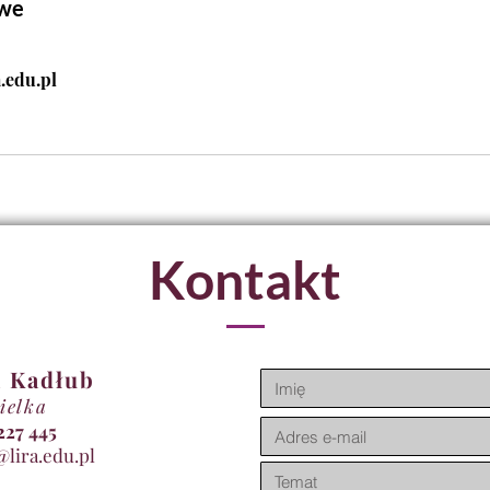
owe
.edu.pl
Kontakt
 Kadłub
ielka
11 227 445
@lira.edu.pl