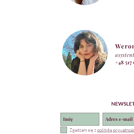
Wero
asysten
+48 517
NEWSLE
Zgadzam się z
polityką prywatnośc