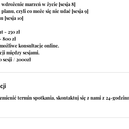
i wdrożenie marzeń w życie [sesja 8]
 planu, czyli co może się nie udać [sesja 9]
 [sesja 10]
t - 250 zł
- 800 zł
możliwe konsultacje online.
cji między sesjami.
 sesji / 2000zł
cji
zmienić termin spotkania, skontaktuj się z nami z 24-godzi