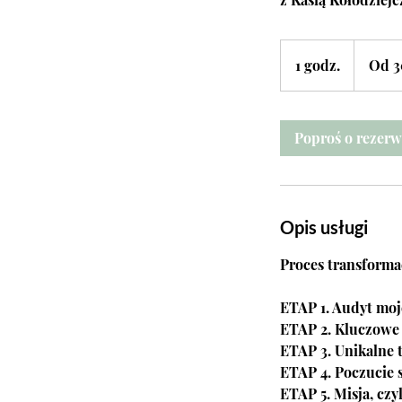
Od
300
1 godz.
1
Od 3
złotych
polskich
g
o
d
Poproś o rezerw
z
Opis usługi
Proces transforma
ETAP 1. Audyt moje
ETAP 2. Kluczowe p
ETAP 3. Unikalne ta
ETAP 4. Poczucie s
ETAP 5. Misja, czyl