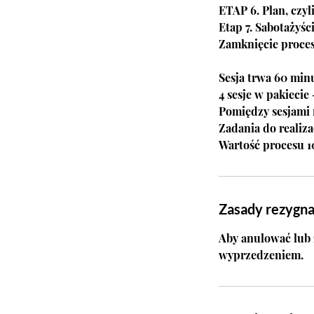
ETAP 6. Plan, czyl
Etap 7. Sabotażyści
Zamknięcie procesu
Sesja trwa 60 minu
4 sesje w pakiecie 
Pomiędzy sesjami 
Zadania do realiza
Wartość procesu 10
Zasady rezygna
Aby anulować lub 
wyprzedzeniem.