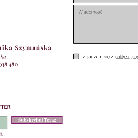
nika Szymańska
tka
Zgadzam się z
polityką pr
 938 480
TTER
Subskrybuj Teraz
i.