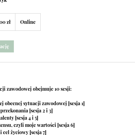
00 zł
Online
ację
cji zawodowej obejmuje 10 sesji:
j obecnej sytuacji zawodowej [sesja 1]
rzekonania [sesja 2 i 3]
lenty [sesja 4 i 5]
ensu, czyli moje wartości [sesja 6]
i cel życiowy [sesja 7]