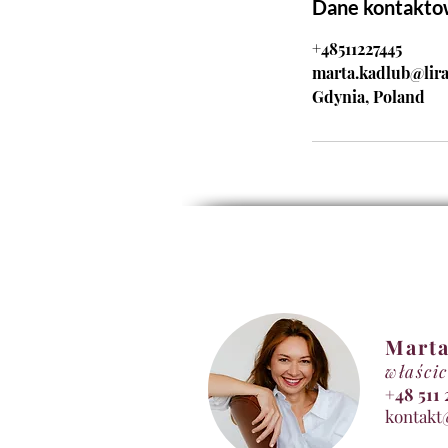
Dane kontakt
+48511227445
marta.kadlub@lira
Gdynia, Poland
Marta
właścic
+48 5
kontakt