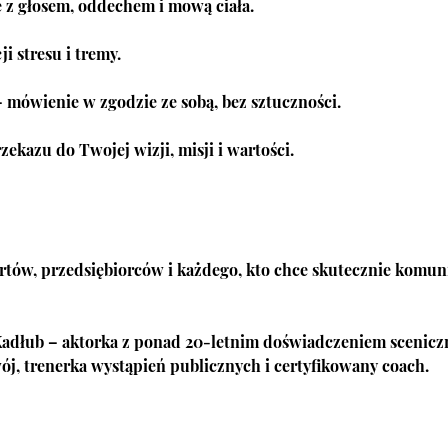
z głosem, oddechem i mową ciała.
i stresu i tremy.
 mówienie w zgodzie ze sobą, bez sztuczności.
kazu do Twojej wizji, misji i wartości.
ertów, przedsiębiorców i każdego, kto chce skutecznie komun
adłub – aktorka z ponad 20-letnim doświadczeniem sceniczn
ój, trenerka wystąpień publicznych i certyfikowany coach.