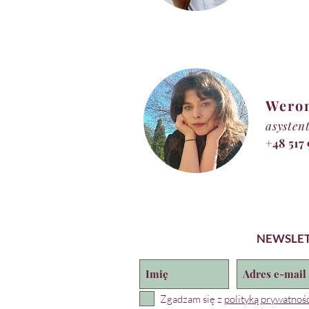
Wero
asysten
+48 517
NEWSLE
Zgadzam się z
polityką prywatnośc