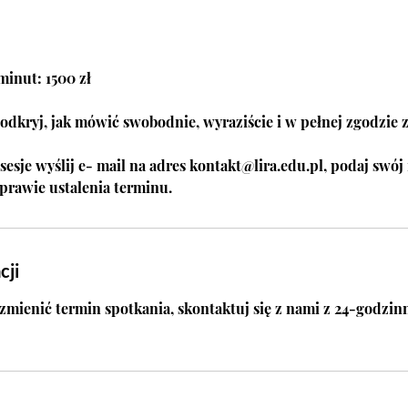
 minut: 1500 zł
 odkryj, jak mówić swobodnie, wyraziście i w pełnej zgodzie z
 sesje wyślij e- mail na adres kontakt@lira.edu.pl, podaj swó
prawie ustalenia terminu.
cji
zmienić termin spotkania, skontaktuj się z nami z 24-godzi