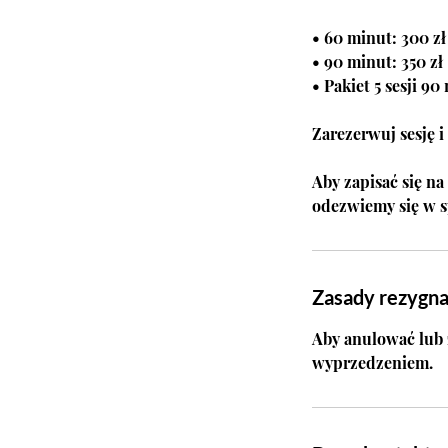
• 60 minut: 300 zł
• 90 minut: 350 zł
• Pakiet 5 sesji 90
Zarezerwuj sesję i
Aby zapisać się na
odezwiemy się w s
Zasady rezygna
Aby anulować lub 
wyprzedzeniem.