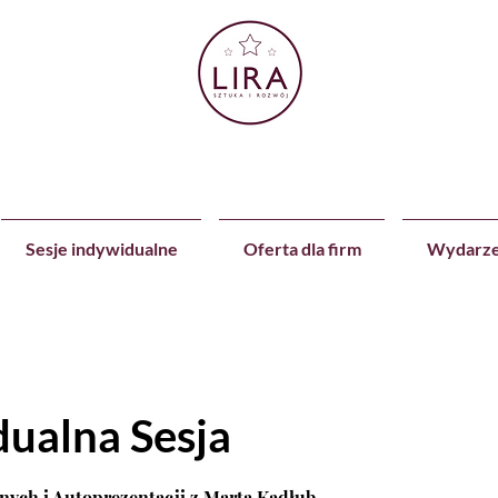
Sesje indywidualne
Oferta dla firm
Wydarze
ualna Sesja
nych i Autoprezentacji z Martą Kadłub