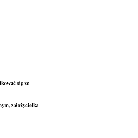
ikować się ze
ym, założycielka