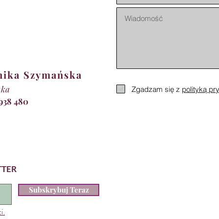
nika Szymańska
tka
Zgadzam się z
polityką pr
 938 480
TTER
Subskrybuj Teraz
i.