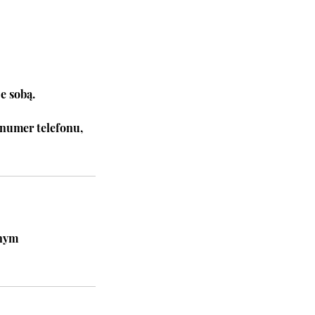
e sobą.
j numer telefonu,
nnym