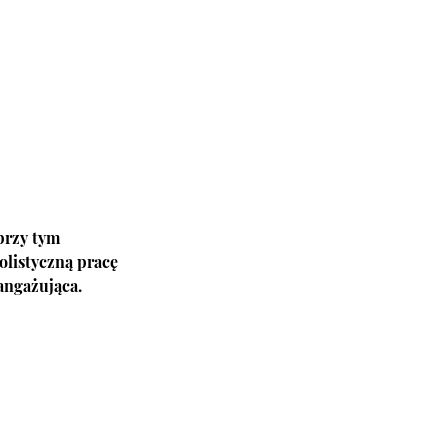
przy tym
olistyczną pracę
angażująca.