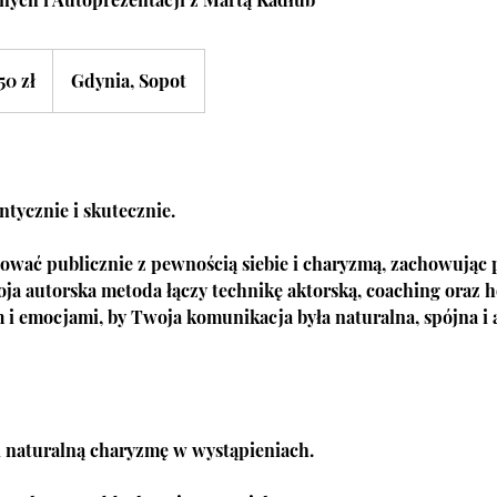
50 zł
Gdynia, Sopot
tycznie i skutecznie.
ować publicznie z pewnością siebie i charyzmą, zachowując 
ja autorska metoda łączy technikę aktorską, coaching oraz h
m i emocjami, by Twoja komunikacja była naturalna, spójna i 
i naturalną charyzmę w wystąpieniach.