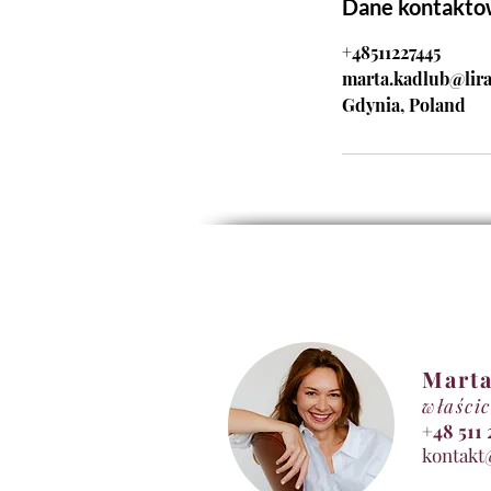
Dane kontakt
+48511227445
marta.kadlub@lira
Gdynia, Poland
Marta
właścic
+48 5
kontakt