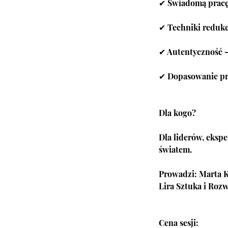
✔ Świadomą pracę 
✔ Techniki redukcj
✔ Autentyczność –
✔ Dopasowanie prze
Dla kogo?
Dla liderów, eksp
światem.
Prowadzi: Marta K
Lira Sztuka i Rozw
Cena sesji: