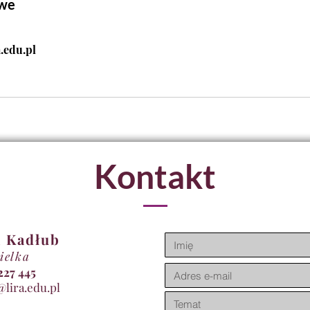
owe
.edu.pl
Kontakt
 Kadłub
ielka
11 227 445
@lira.edu.pl