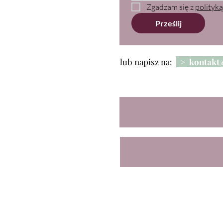
Zgadzam się z 
polityk
Prześlij
lub napisz na:
> kontakt@