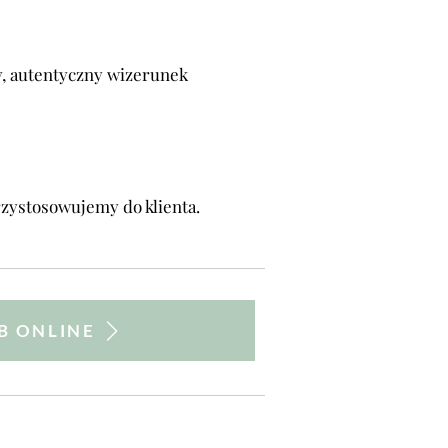
ny, autentyczny wizerunek
rzystosowujemy do klienta.
B ONLINE