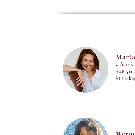
Marta
właścic
+48 5
kontakt
Wero