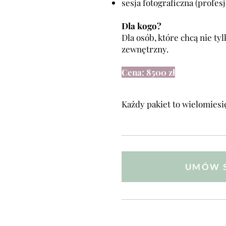
sesja fotograficzna (profesj
Dla kogo?
Dla osób, które chcą nie t
zewnętrzny.
Cena: 8500 zł
Każdy pakiet to wielomiesi
UMÓW S