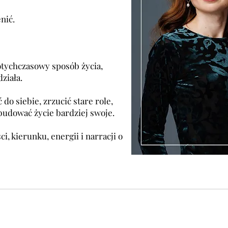
enić.
dotychczasowy sposób życia,
działa.
 do siebie, zrzucić stare role,
zbudować życie bardziej swoje.
, kierunku, energii i narracji o