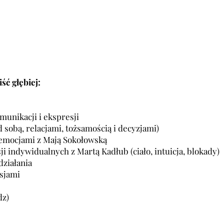
| ST
| ST
ść głębiej:
omunikacji i ekspresji
d sobą, relacjami, tożsamością i decyzjami)
 emocjami z Mają Sokołowską
ji indywidualnych z Martą Kadłub (ciało, intuicja, blokady)
działania
sjami
dz)