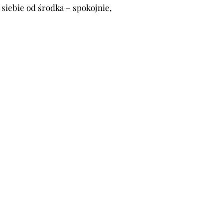
 siebie od środka – spokojnie,
EMIUM
EMIUM