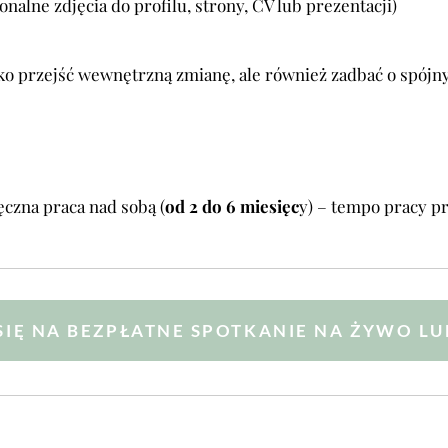
onalne zdjęcia do profilu, strony, CV lub prezentacji)
ylko przejść wewnętrzną zmianę, ale również zadbać o spój
ęczna praca nad sobą (
od 2 do 6 miesięc
y) – tempo pracy p
IĘ NA BEZPŁATNE SPOTKANIE NA ŻYWO LU