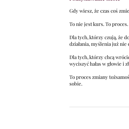
Gdy wiesz, że czas coś zmi
To nie jest kurs. To proces.
Dla tych, którzy czują, że 
działania, myślenia już nie 
Dla tych, którzy chcą wrócić
wyciszyć hałas w głowie i 
To proces zmiany tożsamości
sobie.