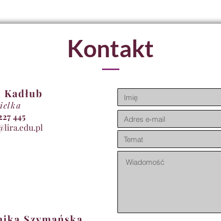
Kontakt
 Kadłub
ielka
11 227 445
@lira.edu.pl
nika Szymańska