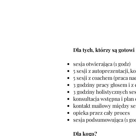
IANA 
IANA 
Dla tych, którzy są gotowi i
sesja otwierająca (1 godz)
5 sesji z autoprezentacji, k
5 sesji z coachem (praca na
3 godziny pracy głosem i z
3 godziny holistycznych ses
konsultacja wstępna i plan 
kontakt mailowy między se
opieka przez cały proces
sesja podsumowująca (1 go
Dla kogo?