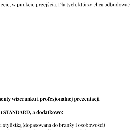
ęcie, w punkcie przejścia. Dla tych, którzy chcą odbudować
 | PR
 | PR
enty wizerunku i profesjonalnej prezentacji
etu STANDARD, a dodatkowo:
e stylistką (dopasowana do branży i osobowości)