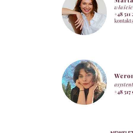
właścic
+48 5
kontakt
Wero
asysten
+48 517
NEWSLE