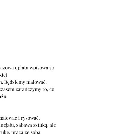
orazowa opłata wpisowa 30 
ch. Będziemy malować, 
czasem zatańczymy to, co 
malować i rysować, 
ncjału, zabawa sztuką, ale 
tukę, praca ze sobą 