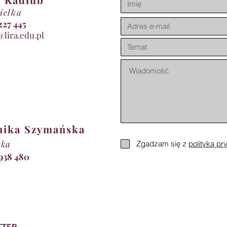
ielka
11 227 445
@lira.edu.pl
nika Szymańska
tka
Zgadzam się z
polityką pr
 938 480
TTER