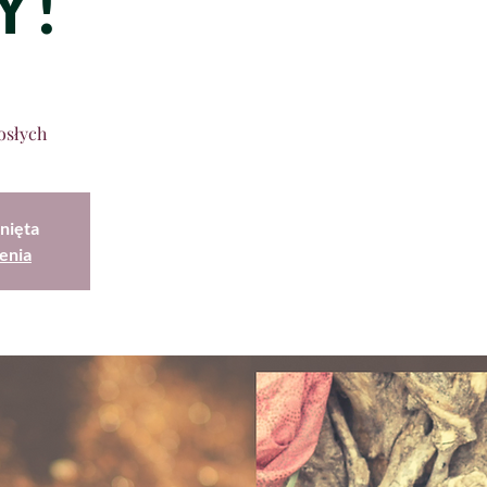
Y!
osłych
nięta
enia