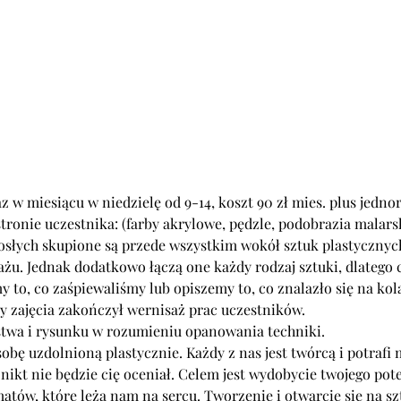
z w miesiącu w niedzielę od 9-14, koszt 90 zł mies. plus jedn
rosłych skupione są przede wszystkim wokół sztuk plastyczny
żu. Jednak dodatkowo łączą one każdy rodzaj sztuki, dlatego 
obę uzdolnioną plastycznie. Każdy z nas jest twórcą i potrafi 
 nikt nie będzie cię oceniał. Celem jest wydobycie twojego pote
atów, które leżą nam na sercu. Tworzenie i otwarcie się na sz