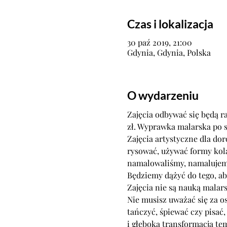
Czas i lokalizacja
30 paź 2019, 21:00
Gdynia, Gdynia, Polska
O wydarzeniu
Zajęcia odbywać się będą ra
Zajęcia artystyczne dla do
rysować, używać formy kola
Nie musisz uważać się za os
tańczyć, śpiewać czy pisać,
i głęboka transformacja tem