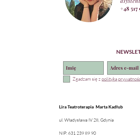
asysten
+48 517
NEWSLE
Zgadzam się z
polityką prywatnośc
Lira Teatroterapia
Marta Kadłub
ul. Władysława IV 28, Gdynia
NIP: 631 239 89 90