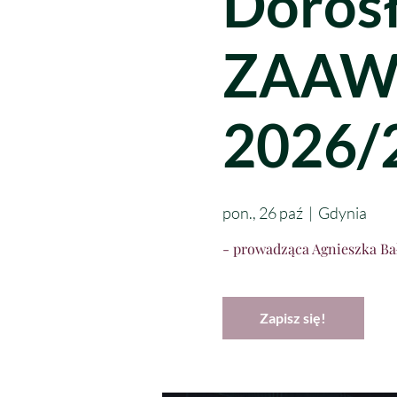
Doros
ZAAW
2026/
pon., 26 paź
  |  
Gdynia
- prowadząca Agnieszka Ba
Zapisz się!