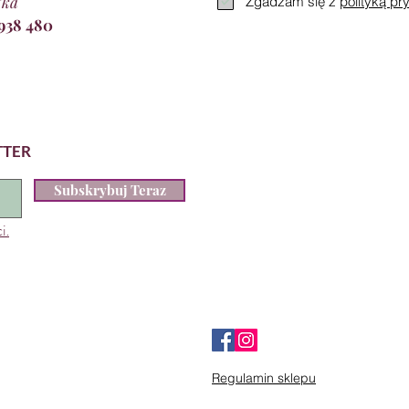
tka
Zgadzam się z
polityką pr
 938 480
TTER
Subskrybuj Teraz
i.
Regulamin sklepu