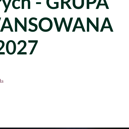
łych - GRUPA
ANSOWANA
2027
ła