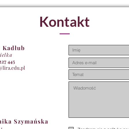
Kontakt
 Kadłub
ielka
11 227 445
@lira.edu.pl
nika Szymańska