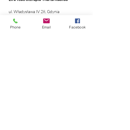
ul. Władysława IV 28, Gdynia
NIP:
631 239 89 90
Phone
Email
Facebook
REGON:
384 169 490
nr konta:
ING Bank Śląski
12 1050 1214 1000
0097 1820 9993