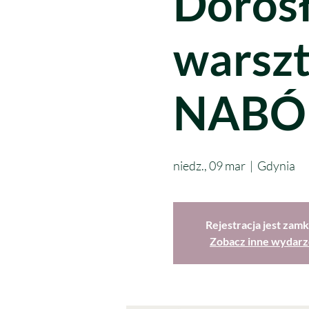
Dorosł
warsz
NABÓ
niedz., 09 mar
  |  
Gdynia
Rejestracja jest zamk
Zobacz inne wydarz