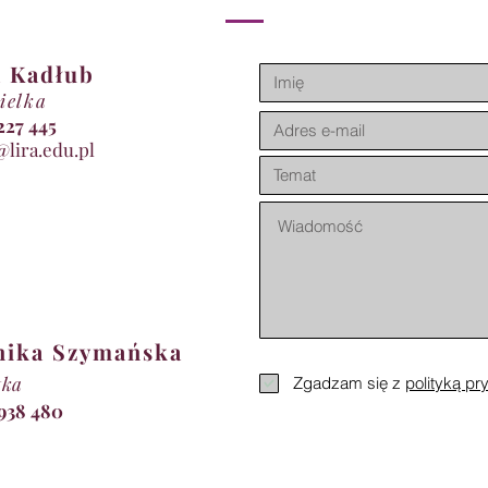
 Kadłub
ielka
11 227 445
@lira.edu.pl
nika Szymańska
tka
Zgadzam się z
polityką pr
 938 480