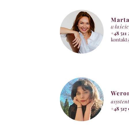
Marta
właścic
+48 5
kontakt
Wero
asysten
+48 517