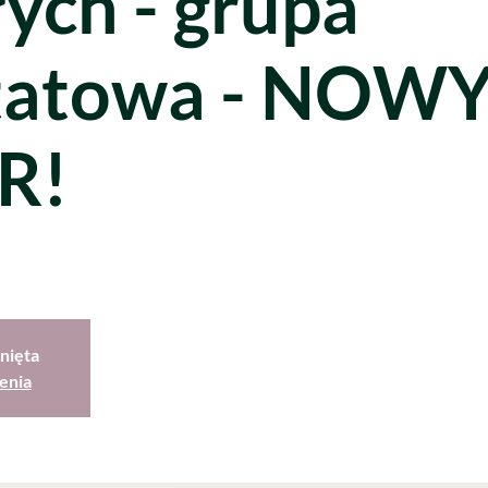
ych - grupa
tatowa - NOW
R!
nięta
enia