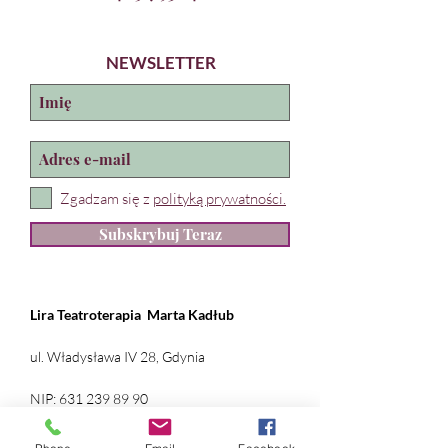
NEWSLETTER
Zgadzam się z
polityką prywatności.
Subskrybuj Teraz
Lira Teatroterapia
Marta Kadłub
ul. Władysława IV 28, Gdynia
NIP:
631 239 89 90
REGON:
384 169 490