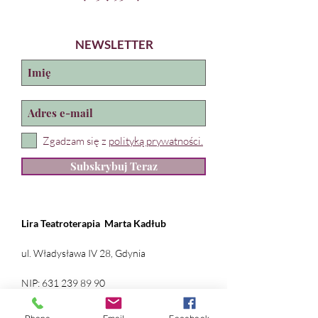
NEWSLETTER
Zgadzam się z
polityką prywatności.
Subskrybuj Teraz
Lira Teatroterapia
Marta Kadłub
ul. Władysława IV 28, Gdynia
NIP:
631 239 89 90
REGON:
384 169 490