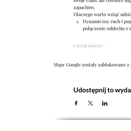
swoje ciało, ale również u
zapachów.
Dlaczego warto wziąć udzia
Dynamiczny ruch i pogł
połączenie oddechu z 
Czytaj więcej >
Mapy Google zostały zablokowane z 
Udostępnij to wyda