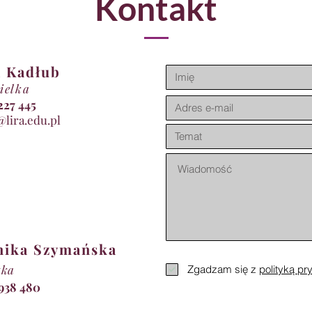
Kontakt
 Kadłub
ielka
11 227 445
@lira.edu.pl
nika Szymańska
tka
Zgadzam się z
polityką pr
 938 480