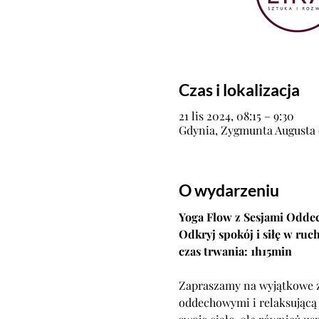
Czas i lokalizacja
21 lis 2024, 08:15 – 9:30
Gdynia, Zygmunta Augusta 9
O wydarzeniu
Yoga Flow z Sesjami Odde
Odkryj spokój i siłę w ruc
czas trwania: 1h15min
Zapraszamy na wyjątkowe za
oddechowymi i relaksującą 