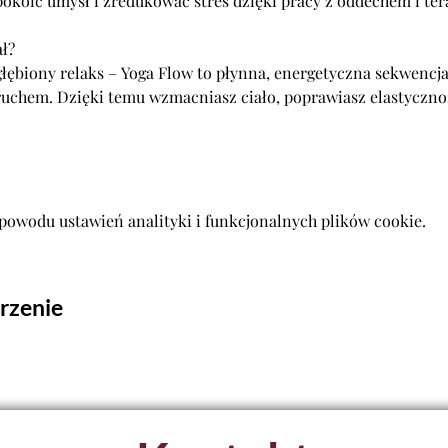
spokoić umysł i zredukować stres dzięki pracy z oddechem i te
ł?
ębiony relaks – Yoga Flow to płynna, energetyczna sekwencja
ruchem. Dzięki temu wzmacniasz ciało, poprawiasz elastyczno
powodu ustawień analityki i funkcjonalnych plików cookie.
rzenie