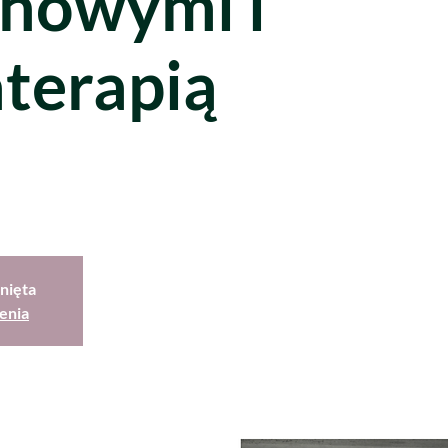
howymi i
terapią
nięta
enia