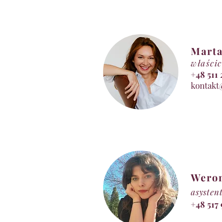
Marta
właścic
+48 5
kontakt
Wero
asysten
+48 517