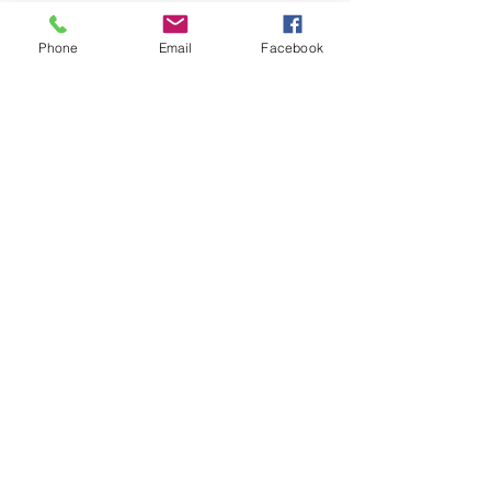
NIP:
631 239 89 90
Phone
Email
Facebook
REGON:
384 169 490
nr konta:
ING Bank Śląski
12 1050 1214 1000
0097 1820 9993