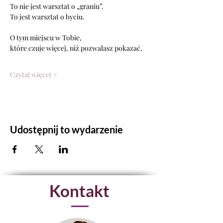
To nie jest warsztat o „graniu”.
To jest warsztat o byciu.
O tym miejscu w Tobie,
które czuje więcej, niż pozwalasz pokazać.
Czytaj więcej >
Udostępnij to wydarzenie
Kontakt