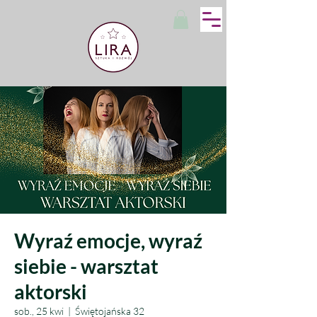
Wyraź emocje, wyraź
siebie - warsztat
aktorski
sob., 25 kwi
  |  
Świętojańska 32