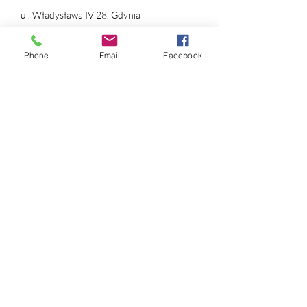
ul. Władysława IV 28, Gdynia
NIP:
631 239 89 90
Phone
Email
Facebook
REGON:
384 169 490
nr konta:
ING Bank Śląski
12 1050 1214 1000
0097 1820 9993