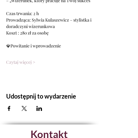
– „Wizerunek, który pracuje na Twój sukces”
Czas trwania: 2 h
Prowadząca: Sylwia Kulaszewicz – stylistka i 
doradczyni wizerunkowa
Koszt : 280 zł za osobę
💎Powitanie i wprowadzenie
Czytaj więcej >
Udostępnij to wydarzenie
Kontakt