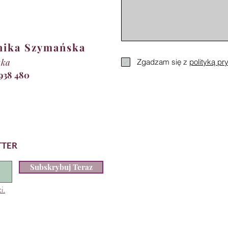
nika Szymańska
tka
Zgadzam się z
polityką pr
 938 480
TTER
Subskrybuj Teraz
i.