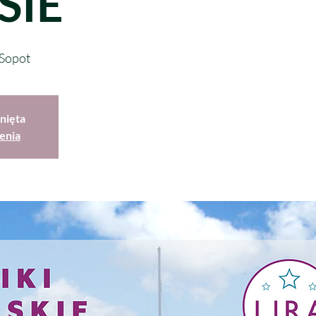
SIE
 Sopot
nięta
enia