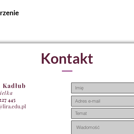
rzenie
Kontakt
 Kadłub
ielka
11 227 445
@lira.edu.pl