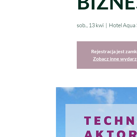
BIZNE
sob., 13 kwi
  |  
Hotel Aqua
Rejestracja jest zamk
Zobacz inne wydarz