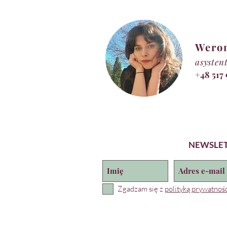
Wero
asysten
+48 517
NEWSLE
Zgadzam się z
polityką prywatnośc