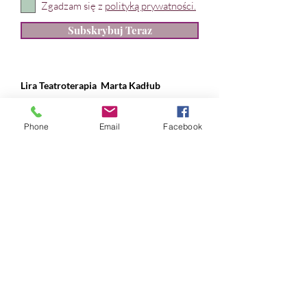
Zgadzam się z
polityką prywatności.
Subskrybuj Teraz
Lira Teatroterapia
Marta Kadłub
ul. Władysława IV 28, Gdynia
Phone
Email
Facebook
NIP:
631 239 89 90
REGON:
384 169 490
nr konta:
ING Bank Śląski
12 1050 1214 1000
0097 1820 9993