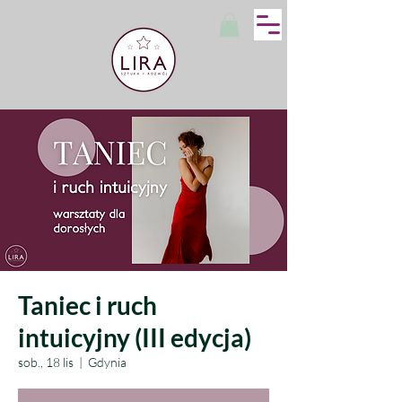
Taniec i ruch
intuicyjny (III edycja)
sob., 18 lis
  |  
Gdynia