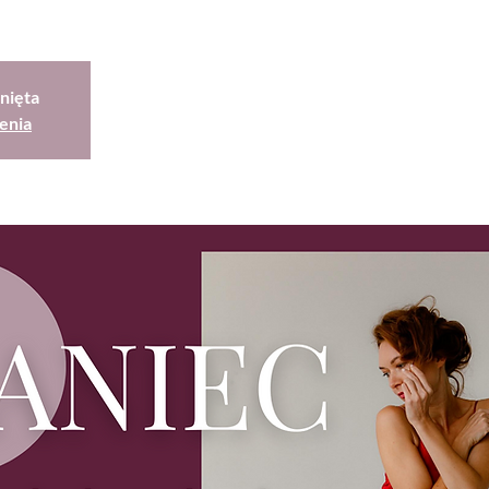
nięta
enia