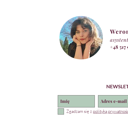
Wero
asysten
+48 517
NEWSLE
Zgadzam się z
polityką prywatnośc