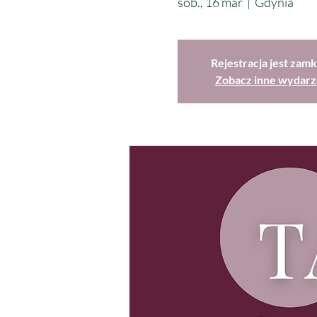
sob., 16 mar
  |  
Gdynia
Rejestracja jest zamk
Zobacz inne wydarz