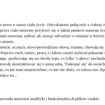
 nowo w nasze ciało życie. Odzyskujemy połącznie z ciałem, ra
 przez ciało możemy przyjrzeć się w jakim punkcie naszego życia
uś nowemu, nabrać sił, stanąć odważnie w zmianie w której j
ym pomóc.
ocje, uczucia, niewypowiedziane słowa, traumy, chowają się 
. Poprzez ruch, taniec, pracę z ciałem często szybciej pokazuje 
jąc, pozbywając się na chwilę tego, co tylko "z głowy" pochodz
aprawdę skontaktować się z samą sobą. "Dokopać się" do swoich
go, co już nam niepotrzebne, co już nie służy, co toksyczne. B
iejsce na…
powodu ustawień analityki i funkcjonalnych plików cookie.