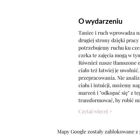
O wydarzeniu
Taniec i ruch wprowadza na
drugiej strony dzięki pracy
potrzebujemy ruchu ku czem
czeka te zajęcia mogą w t
Również nasze tłamszone em
ciało też łatwiej je uwolnić
przepracowania. Nie analizu
ciału i intuicji, możemy n
marzeń i "odkopać się" z te
transformować, by robić m
Czytaj więcej >
Mapy Google zostały zablokowane z 