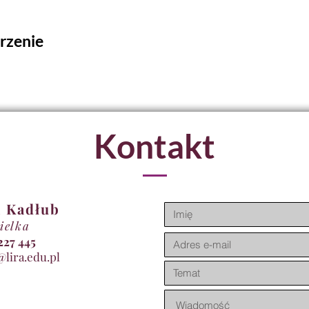
rzenie
Kontakt
 Kadłub
ielka
11 227 445
@lira.edu.pl