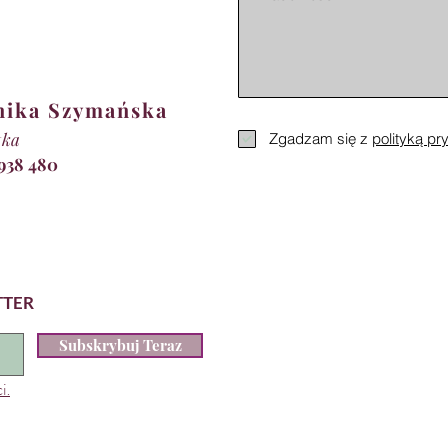
nika Szymańska
tka
Zgadzam się z
polityką pr
 938 480
TTER
Subskrybuj Teraz
i.