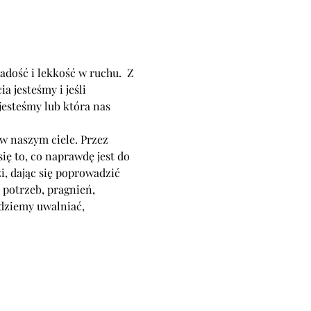
dość i lekkość w ruchu.  Z 
 jesteśmy i jeśli 
esteśmy lub która nas 
w naszym ciele. Przez 
się to, co naprawdę jest do 
i, dając się poprowadzić 
 potrzeb, pragnień, 
ędziemy uwalniać, 