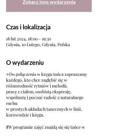
Zobacz inne wydarzenia
Czas i lokalizacja
18 lut 2024, 18:00 – 19:30
Gdynia, 10 Lutego, Gdynia, Polska
O wydarzeniu
⭐Do połączenia w kręgu tańca zapraszamy
każdego, kto chce zagłębić się w
różnorodność rytmów i melodii,
pracę z ciałem, osobistą ekspresję,
wspólnotę i poczuć radość z naturalnego
ruchu
w prostych układach tanecznych w linii,
korowodzie i kręgu.
💃W programie zajęć znajdą się się tańce w
kręgu (ludowe, etniczne i integracyjne) z