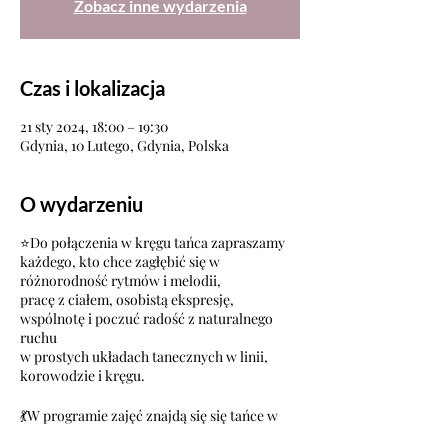
Zobacz inne wydarzenia
Czas i lokalizacja
21 sty 2024, 18:00 – 19:30
Gdynia, 10 Lutego, Gdynia, Polska
O wydarzeniu
⭐Do połączenia w kręgu tańca zapraszamy
każdego, kto chce zagłębić się w
różnorodność rytmów i melodii,
pracę z ciałem, osobistą ekspresję,
wspólnotę i poczuć radość z naturalnego
ruchu
w prostych układach tanecznych w linii,
korowodzie i kręgu.
💃W programie zajęć znajdą się się tańce w
kręgu (ludowe, etniczne i integracyjne) z