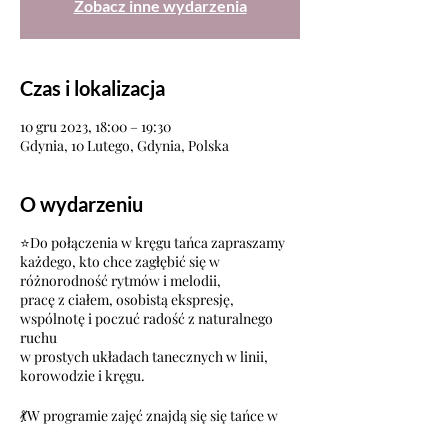
Zobacz inne wydarzenia
Czas i lokalizacja
10 gru 2023, 18:00 – 19:30
Gdynia, 10 Lutego, Gdynia, Polska
O wydarzeniu
⭐Do połączenia w kręgu tańca zapraszamy
każdego, kto chce zagłębić się w
różnorodność rytmów i melodii,
pracę z ciałem, osobistą ekspresję,
wspólnotę i poczuć radość z naturalnego
ruchu
w prostych układach tanecznych w linii,
korowodzie i kręgu.
💃W programie zajęć znajdą się się tańce w
kręgu (ludowe, etniczne i integracyjne) z