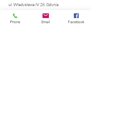
ul. Władysława IV 28, Gdynia
NIP:
631 239 89 90
Phone
Email
Facebook
REGON:
384 169 490
nr konta:
ING Bank Śląski
12 1050 1214 1000
0097 1820 9993