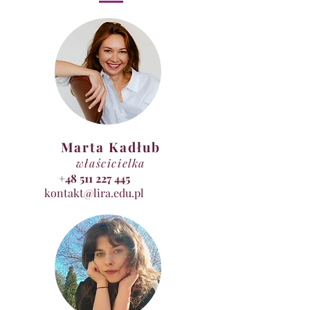
- emisja głosu i dykcja
- ruch i taniec
- piosenka aktorska
- narzędzia pomocne przy opanowaniu
stresu i tremy
- metody pomocne przy wzmacnianiu
pewności siebie
Zajęcia dwie niedziele w mięsiącu od 10.00
do 16.00 w centrum Gdyni.
Marta Kadłub
Koszt pojedynczych zajęć - 140 zł.
właścicielka
Obowiązuje miesięczny system płatności
+48 511 227 445
(280 zł za mc)
kontakt@lira.edu.pl
Zapisy i informacje szczegółowe:
maciej.wizner@lira.edu.pl
tel. 501 255 310
Serdecznie zapraszamy!