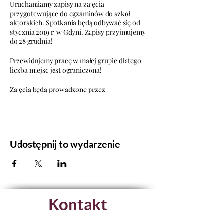
Uruchamiamy zapisy na zajęcia
przygotowujące do egzaminów do szkół
aktorskich. Spotkania będą odbywać się od
stycznia 2019 r. w Gdyni. Zapisy przyjmujemy
do 28 grudnia!
Przewidujemy pracę w małej grupie dlatego
liczba miejsc jest ograniczona!
Zajęcia będą prowadzone przez
profesjonalnych, aktywnych zawodowo
aktorów oraz specjalistów innych dziedzin:
taniec, ruch, logopedia, pedagogika,
coaching.
Udostępnij to wydarzenie
W programie:
- pomoc w doborze tekstów
egzaminacyjnych
- praca nad tekstem
- wiersz klasyczny i współczesny
- proza
Kontakt
- sceny
- improwizacja