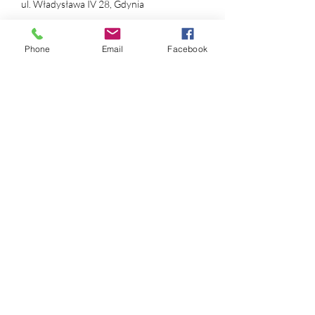
ul. Władysława IV 28, Gdynia
NIP:
631 239 89 90
Phone
Email
Facebook
REGON:
384 169 490
nr konta:
ING Bank Śląski
12 1050 1214 1000
0097 1820 9993