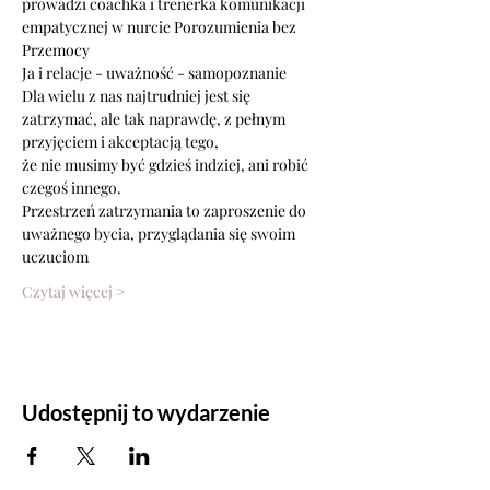
prowadzi coachka i trenerka komunikacji 
empatycznej w nurcie Porozumienia bez 
Przemocy
Ja i relacje - uważność - samopoznanie
Dla wielu z nas najtrudniej jest się 
zatrzymać, ale tak naprawdę, z pełnym 
przyjęciem i akceptacją tego,
że nie musimy być gdzieś indziej, ani robić 
czegoś innego.
Przestrzeń zatrzymania to zaproszenie do 
uważnego bycia, przyglądania się swoim 
uczuciom
Czytaj więcej >
Udostępnij to wydarzenie