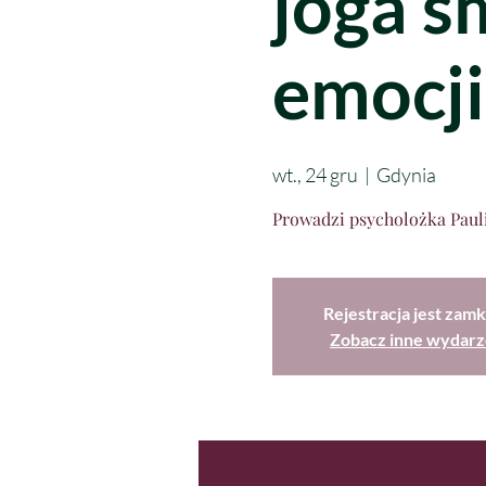
joga ś
emocji
wt., 24 gru
  |  
Gdynia
Prowadzi psycholożka Paul
Rejestracja jest zamk
Zobacz inne wydarz