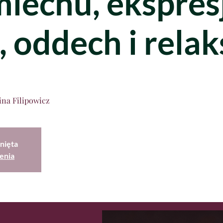
miechu, ekspres
, oddech i relak
ina Filipowicz
nięta
enia