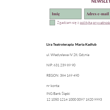
NEWSLE
Uniwersytecie Gdańskim ora
Pojedyncze zajęcia 65 zł
Karnet 4 zajęcia (ważny 2 m
Zgadzam się z
polityką prywatnośc
Lira Teatroterapia
Marta Kadłub
ul. Władysława IV 28, Gdynia
NIP: 631 239 89 90
REGON: 384 169 490
nr konta:
ING Bank Śląski
12 1050 1214 1000 0097 1820 9993