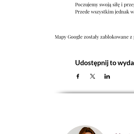
Poczujemy swoją siłę i prze
Przede wszystkim jednak w
Praktyka Oddechu
Mapy Google zostały zablokowane z 
Trening Ekspresji
Ćwiczenia ruchowe
Taniec intuicyjny
Joga Śmiechu
Techniki Relaksacyjn
Udostępnij to wyda
Praca z emocjami
Elementy arteterapii
Cel:
 Pogłębienie samoświadom
 Poprawa samopoczucia i p
 Uzyskanie emocjonalnej 
 Rozwój umiejętności twó
 Lepsza komunikacja i wz
Program: