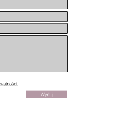
oich
echu,
ważność i wrażliwość na
ocje.
ywatności.
ę i
Wyślij
czemu
h, taniec, relaks i śmiech.
e z psychologii sportu na