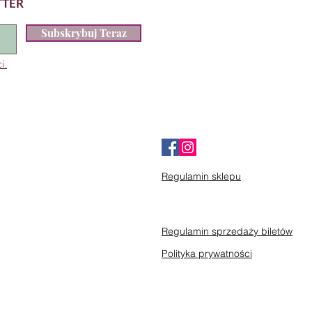
TTER
z kurs Arteterapii.
Subskrybuj Teraz
iesiące) 220 zł
i.
Regulamin sklepu
Regulamin sprzedaży biletów
Polityka prywatności