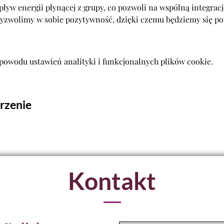
pływ energii płynącej z grupy, co pozwoli na wspólną integracj
yzwolimy w sobie pozytywność, dzięki czemu będziemy się po
powodu ustawień analityki i funkcjonalnych plików cookie.
e
rzenie
ości i wglądu w siebie
Kontakt
odniesienie energii życiowej
równowagi i dobrostanu psychicznego
rczego myślenia i kreatywnego działania
mocnienie relacji społecznych