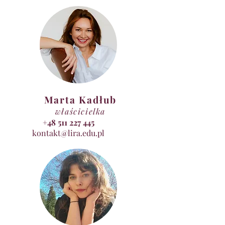
Joga Śmiechu
Techniki Relaksacyjne
Praca z emocjami
Elementy arteterapii
Cel:
 Pogłębienie samoświadomości i wglądu w
siebie
 Poprawa samopoczucia i podniesienie
Marta Kadłub
energii życiowej
 Uzyskanie emocjonalnej równowagi i
właścicielka
dobrostanu psychicznego
+48 511 227 445
 Rozwój umiejętności twórczego myślenia i
kontakt@lira.edu.pl
kreatywnego działania
 Lepsza komunikacja i wzmocnienie relacji
społecznych
Program:
 Trening pozytywnego myślenia
poszerzający perspektywę
 Ćwiczenia podnoszące samoocenę i
zwiększające efektywność w życiu
 Praktyczne narzędzia zmniejszające
napięcie i niepokój