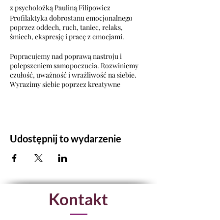
z psycholożką Pauliną Filipowicz
Profilaktyka dobrostanu emocjonalnego
poprzez oddech, ruch, taniec, relaks,
śmiech, ekspresję i pracę z emocjami.
Popracujemy nad poprawą nastroju i
polepszeniem samopoczucia. Rozwiniemy
czułość, uważność i wrażliwość na siebie.
Wyrazimy siebie poprzez kreatywne
działanie i w sposób twórczy uwolnimy
skumulowane w nas emocje.
Poczujemy swoją siłę i przepływ energii
płynącej z grupy, co pozwoli na wspólną
integrację i wzajemną inspirację.
Udostępnij to wydarzenie
Przede wszystkim jednak wyzwolimy w
sobie pozytywność, dzięki czemu będziemy
się po prostu dobrze bawić.
Praktyka Oddechu
Kontakt
Trening Ekspresji
Ćwiczenia ruchowe
Taniec intuicyjny