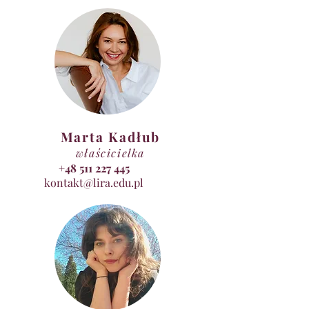
Joga Śmiechu
Techniki Relaksacyjne
Praca z emocjami
Elementy arteterapii
Cel:
 Pogłębienie samoświadomości i wglądu w
siebie
 Poprawa samopoczucia i podniesienie
Marta Kadłub
energii życiowej
 Uzyskanie emocjonalnej równowagi i
właścicielka
dobrostanu psychicznego
+48 511 227 445
 Rozwój umiejętności twórczego myślenia i
kontakt@lira.edu.pl
kreatywnego działania
 Lepsza komunikacja i wzmocnienie relacji
społecznych
Program:
 Trening pozytywnego myślenia
poszerzający perspektywę
 Ćwiczenia podnoszące samoocenę i
zwiększające efektywność w życiu
 Praktyczne narzędzia zmniejszające
napięcie i niepokój