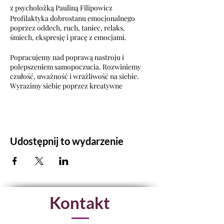
z psycholożką Pauliną Filipowicz
Profilaktyka dobrostanu emocjonalnego
poprzez oddech, ruch, taniec, relaks,
śmiech, ekspresję i pracę z emocjami.
Popracujemy nad poprawą nastroju i
polepszeniem samopoczucia. Rozwiniemy
czułość, uważność i wrażliwość na siebie.
Wyrazimy siebie poprzez kreatywne
działanie i w sposób twórczy uwolnimy
skumulowane w nas emocje.
Poczujemy swoją siłę i przepływ energii
płynącej z grupy, co pozwoli na wspólną
integrację i wzajemną inspirację.
Udostępnij to wydarzenie
Przede wszystkim jednak wyzwolimy w
sobie pozytywność, dzięki czemu będziemy
się po prostu dobrze bawić.
Praktyka Oddechu
Kontakt
Trening Ekspresji
Ćwiczenia ruchowe
Taniec intuicyjny