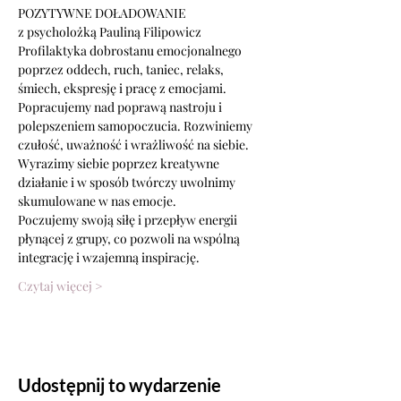
POZYTYWNE DOŁADOWANIE
z psycholożką Pauliną Filipowicz
Profilaktyka dobrostanu emocjonalnego 
poprzez oddech, ruch, taniec, relaks, 
śmiech, ekspresję i pracę z emocjami.
Popracujemy nad poprawą nastroju i 
polepszeniem samopoczucia. Rozwiniemy 
czułość, uważność i wrażliwość na siebie. 
Wyrazimy siebie poprzez kreatywne 
działanie i w sposób twórczy uwolnimy 
skumulowane w nas emocje.
Poczujemy swoją siłę i przepływ energii 
płynącej z grupy, co pozwoli na wspólną 
integrację i wzajemną inspirację.
Czytaj więcej >
Udostępnij to wydarzenie