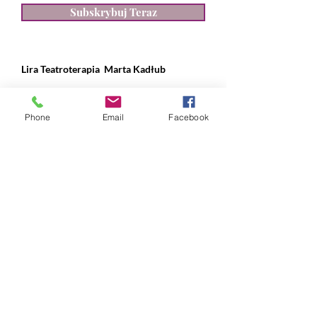
Subskrybuj Teraz
Lira Teatroterapia
Marta Kadłub
ul. Władysława IV 28, Gdynia
Phone
Email
Facebook
NIP:
631 239 89 90
REGON:
384 169 490
nr konta:
ING Bank Śląski
12 1050 1214 1000
0097 1820 9993