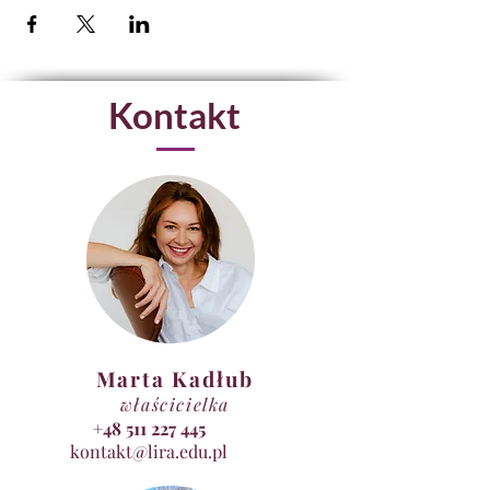
Kontakt
Marta Kadłub
właścicielka
+48 511 227 445
kontakt@lira.edu.pl