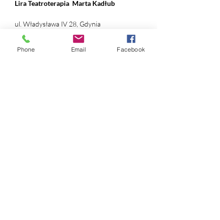
Lira Teatroterapia
Marta Kadłub
ul. Władysława IV 28, Gdynia
NIP:
631 239 89 90
Phone
Email
Facebook
REGON:
384 169 490
nr konta:
ING Bank Śląski
12 1050 1214 1000
0097 1820 9993