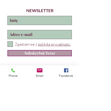
NEWSLETTER
Zgadzam się z
polityką prywatności.
Subskrybuj Teraz
Lira Teatroterapia
Marta Kadłub
Phone
Email
Facebook
ul. Władysława IV 28, Gdynia
NIP:
631 239 89 90
REGON:
384 169 490