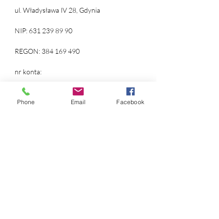
ul. Władysława IV 28, Gdynia
NIP:
631 239 89 90
REGON:
384 169 490
nr konta:
ING Bank Śląski
12 1050 1214 1000
0097 1820 9993
Phone
Email
Facebook