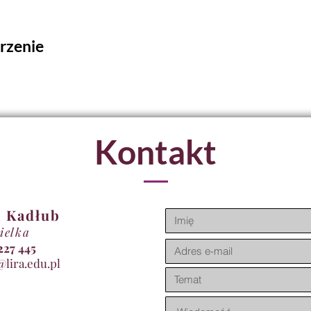
rzenie
Kontakt
 Kadłub
ielka
11 227 445
@lira.edu.pl