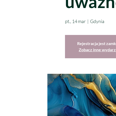
uważn
pt., 14 mar
  |  
Gdynia
Rejestracja jest zamk
Zobacz inne wydarz