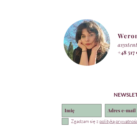
Wero
asysten
+48 517
NEWSLE
Zgadzam się z
polityką prywatnośc