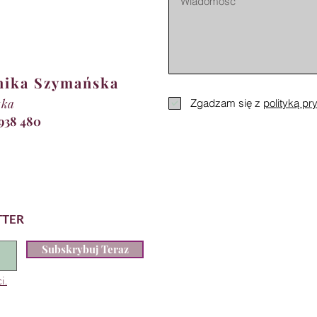
nika Szymańska
tka
Zgadzam się z
polityką pr
 938 480
TTER
Subskrybuj Teraz
i.