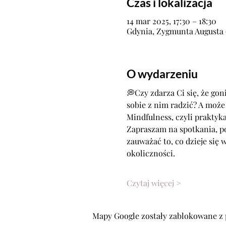
Czas i lokalizacja
14 mar 2025, 17:30 – 18:30
Gdynia, Zygmunta Augusta 9
O wydarzeniu
💭Czy zdarza Ci się, że gon
sobie z nim radzić? A moż
Mindfulness, czyli praktyk
Zapraszam na spotkania, p
zauważać to, co dzieje się 
okoliczności.
Czytaj więcej >
Mapy Google zostały zablokowane z 