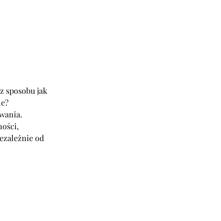
sz sposobu jak
ne?
wania.
ości,
iezależnie od