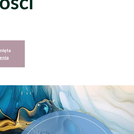
ości
nięta
enia