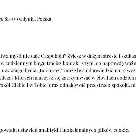
, 81-359 Gdynia, Polska
itwa myśli nie daje Ci spokoju? Żyjesz w dużym stresie i szuka
e w codziennym biegu tracisz kontakt z tym, co naprawdę waż
a uważnego bycia „tu i teraz,” może być odpowiedzią na te wyz
odczas których nauczysz się zatrzymywać w chwilach codzienn
wokół Ciebie i w Tobie, oraz odnajdywać przestrzeń spokoju, n
powodu ustawień analityki i funkcjonalnych plików cookie.