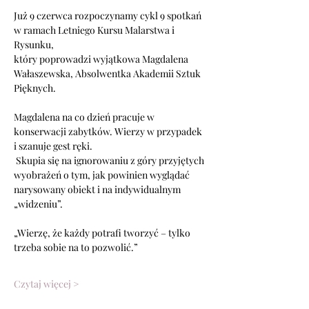
Już 9 czerwca rozpoczynamy cykl 9 spotkań 
w ramach Letniego Kursu Malarstwa i 
Rysunku, 
który poprowadzi wyjątkowa Magdalena 
Wałaszewska, Absolwentka Akademii Sztuk 
Pięknych. 
Magdalena na co dzień pracuje w 
konserwacji zabytków. Wierzy w przypadek 
i szanuje gest ręki.
 Skupia się na ignorowaniu z góry przyjętych 
wyobrażeń o tym, jak powinien wyglądać 
narysowany obiekt i na indywidualnym 
„widzeniu”.
„Wierzę, że każdy potrafi tworzyć – tylko 
trzeba sobie na to pozwolić.”
Czytaj więcej >