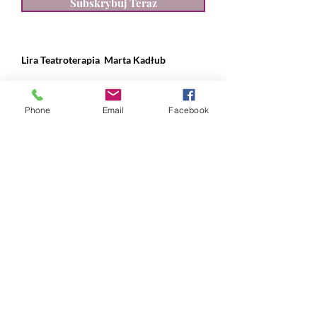
Subskrybuj Teraz
Lira Teatroterapia
Marta Kadłub
ul. Władysława IV 28, Gdynia
Phone
Email
Facebook
NIP:
631 239 89 90
REGON:
384 169 490
nr konta:
ING Bank Śląski
12 1050 1214 1000
0097 1820 9993