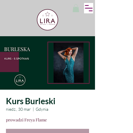
Kurs Burleski
niedz., 30 mar
  |  
Gdynia
prowadzi Freya Flame