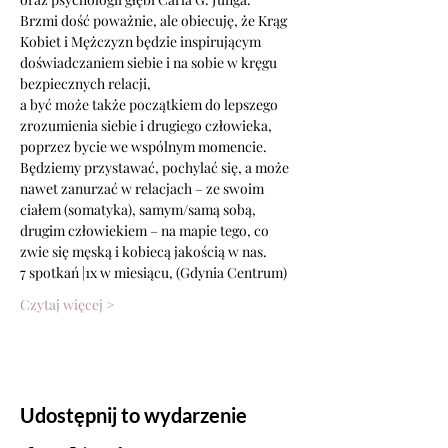
Brzmi dość poważnie, ale obiecuję, że Krąg 
Kobiet i Mężczyzn będzie inspirującym 
doświadczaniem siebie i na sobie w kręgu 
bezpiecznych relacji,
a być może także początkiem do lepszego 
zrozumienia siebie i drugiego człowieka, 
poprzez bycie we wspólnym momencie. 
Będziemy przystawać, pochylać się, a może 
nawet zanurzać w relacjach – ze swoim 
ciałem (somatyka), samym/samą sobą, 
drugim człowiekiem – na mapie tego, co 
zwie się męską i kobiecą jakością w nas.
7 spotkań |1x w miesiącu, (Gdynia Centrum) 
Czytaj więcej >
Udostępnij to wydarzenie