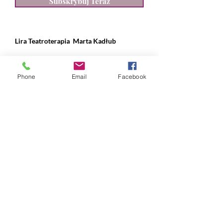
Subskrybuj Teraz
Lira Teatroterapia
Marta Kadłub
ul. Władysława IV 28, Gdynia
Phone
Email
Facebook
NIP:
631 239 89 90
REGON:
384 169 490
nr konta:
ING Bank Śląski
12 1050 1214 1000
0097 1820 9993