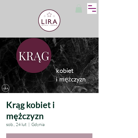
Krąg kobiet i
mężczyzn
sob., 24 lut
  |  
Gdynia