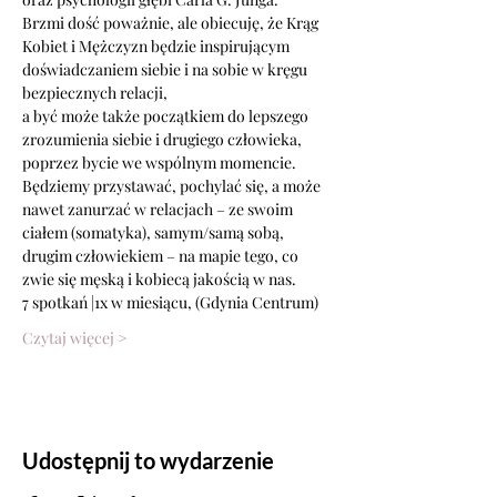
Brzmi dość poważnie, ale obiecuję, że Krąg 
Kobiet i Mężczyzn będzie inspirującym 
doświadczaniem siebie i na sobie w kręgu 
bezpiecznych relacji,
a być może także początkiem do lepszego 
zrozumienia siebie i drugiego człowieka, 
poprzez bycie we wspólnym momencie. 
Będziemy przystawać, pochylać się, a może 
nawet zanurzać w relacjach – ze swoim 
ciałem (somatyka), samym/samą sobą, 
drugim człowiekiem – na mapie tego, co 
zwie się męską i kobiecą jakością w nas.
7 spotkań |1x w miesiącu, (Gdynia Centrum) 
Czytaj więcej >
Udostępnij to wydarzenie