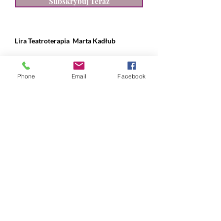
Subskrybuj Teraz
Lira Teatroterapia
Marta Kadłub
ul. Władysława IV 28, Gdynia
Phone
Email
Facebook
NIP:
631 239 89 90
REGON:
384 169 490
nr konta:
ING Bank Śląski
12 1050 1214 1000
0097 1820 9993