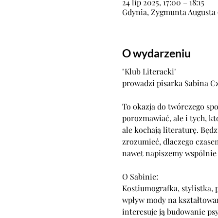
24 lip 2025, 17:00 – 18:15
Gdynia, Zygmunta Augusta 9
O wydarzeniu
"Klub Literacki"
prowadzi pisarka Sabina C
To okazja do twórczego spot
porozmawiać, ale i tych, któ
ale kochają literaturę. Będ
zrozumieć, dlaczego czasem
nawet napiszemy wspólnie
O Sabinie:
Kostiumografka, stylistka, 
wpływ mody na kształtowani
interesuje ją budowanie psy