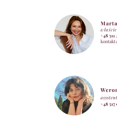
Marta
właścic
+48 5
kontakt
Wero
asysten
+48 517