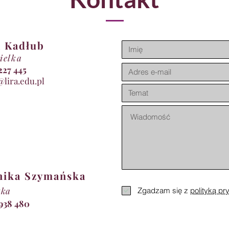
 Kadłub
ielka
11 227 445
@lira.edu.pl
nika Szymańska
tka
Zgadzam się z
polityką pr
 938 480