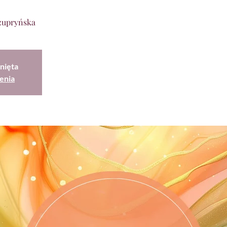
zupryńska
nięta
enia