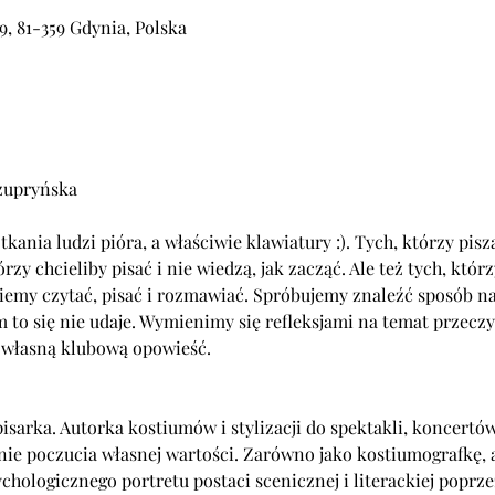
, 81-359 Gdynia, Polska
zupryńska
kania ludzi pióra, a właściwie klawiatury :). Tych, którzy piszą
rzy chcieliby pisać i nie wiedzą, jak zacząć. Ale też tych, którzy
ziemy czytać, pisać i rozmawiać. Spróbujemy znaleźć sposób na
 to się nie udaje. Wymienimy się refleksjami na temat przecz
 własną klubową opowieść.
pisarka. Autorka kostiumów i stylizacji do spektakli, koncertów
e poczucia własnej wartości. Zarówno jako kostiumografkę, al
chologicznego portretu postaci scenicznej i literackiej poprze