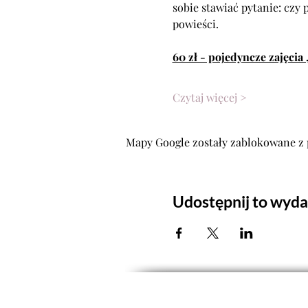
sobie stawiać pytanie: czy 
powieści.
60 zł - pojedyncze zajęcia 
Czytaj więcej >
Mapy Google zostały zablokowane z 
Udostępnij to wyda