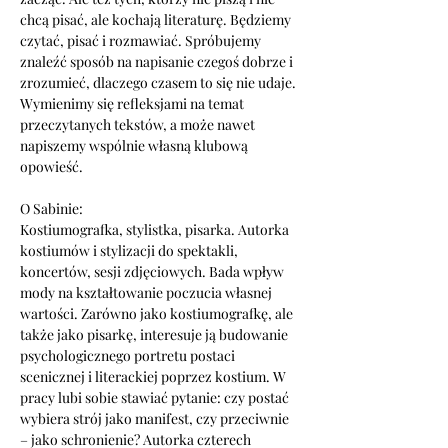
chcą pisać, ale kochają literaturę. Będziemy 
czytać, pisać i rozmawiać. Spróbujemy 
znaleźć sposób na napisanie czegoś dobrze i 
zrozumieć, dlaczego czasem to się nie udaje. 
Wymienimy się refleksjami na temat 
przeczytanych tekstów, a może nawet 
napiszemy wspólnie własną klubową 
opowieść.
O Sabinie:
Kostiumografka, stylistka, pisarka. Autorka 
kostiumów i stylizacji do spektakli, 
koncertów, sesji zdjęciowych. Bada wpływ 
mody na kształtowanie poczucia własnej 
wartości. Zarówno jako kostiumografkę, ale 
także jako pisarkę, interesuje ją budowanie 
psychologicznego portretu postaci 
scenicznej i literackiej poprzez kostium. W 
pracy lubi sobie stawiać pytanie: czy postać 
wybiera strój jako manifest, czy przeciwnie 
– jako schronienie? Autorka czterech 