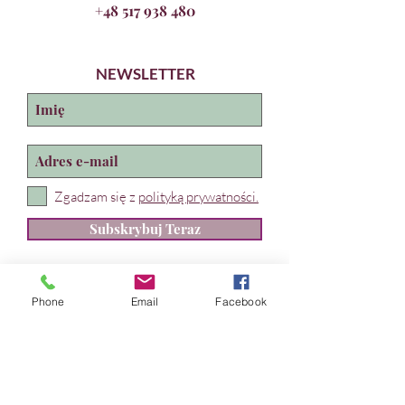
+48 517 938 480
NEWSLETTER
Zgadzam się z
polityką prywatności.
Subskrybuj Teraz
Lira Teatroterapia
Marta Kadłub
Phone
Email
Facebook
ul. Władysława IV 28, Gdynia
NIP:
631 239 89 90