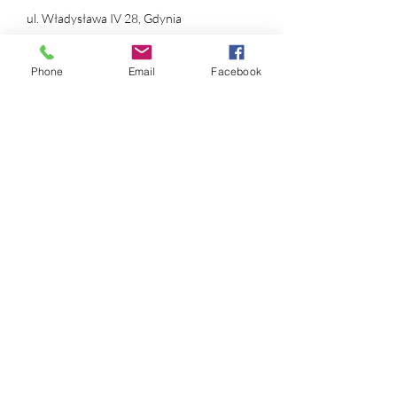
ul. Władysława IV 28, Gdynia
NIP:
631 239 89 90
Phone
Email
Facebook
REGON:
384 169 490
nr konta:
ING Bank Śląski
12 1050 1214 1000
0097 1820 9993