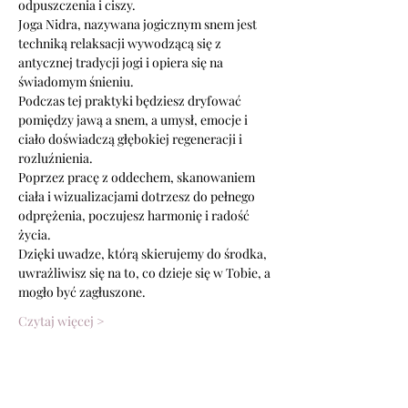
odpuszczenia i ciszy.
Joga Nidra, nazywana jogicznym snem jest 
techniką relaksacji wywodzącą się z 
antycznej tradycji jogi i opiera się na 
świadomym śnieniu.
Podczas tej praktyki będziesz dryfować 
pomiędzy jawą a snem, a umysł, emocje i 
ciało doświadczą głębokiej regeneracji i 
rozluźnienia.
Poprzez pracę z oddechem, skanowaniem 
ciała i wizualizacjami dotrzesz do pełnego 
odprężenia, poczujesz harmonię i radość 
życia.
Dzięki uwadze, którą skierujemy do środka, 
uwrażliwisz się na to, co dzieje się w Tobie, a 
mogło być zagłuszone.
Czytaj więcej >