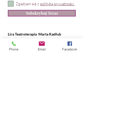
Zgadzam się z
polityką prywatności.
Subskrybuj Teraz
Lira Teatroterapia
Marta Kadłub
ul. Władysława IV 28, Gdynia
Phone
Email
Facebook
NIP:
631 239 89 90
REGON:
384 169 490
nr konta:
ING Bank Śląski
12 1050 1214 1000
0097 1820 9993