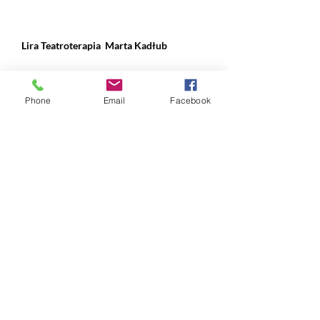
Lira Teatroterapia
Marta Kadłub
ul. Władysława IV 28, Gdynia
Phone
Email
Facebook
NIP:
631 239 89 90
REGON:
384 169 490
nr konta:
ING Bank Śląski
12 1050 1214 1000
0097 1820 9993