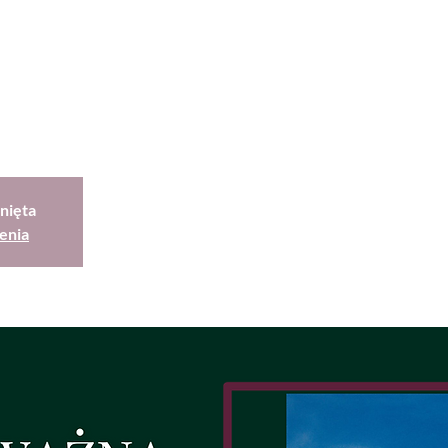
nięta
enia