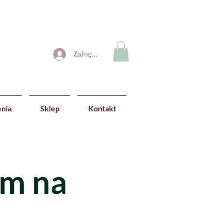
Zaloguj się
nia
Sklep
Kontakt
am na