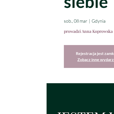
siebie
sob., 08 mar
  |  
Gdynia
prowadzi Anna Koprowska
Rejestracja jest zamk
Zobacz inne wydarz