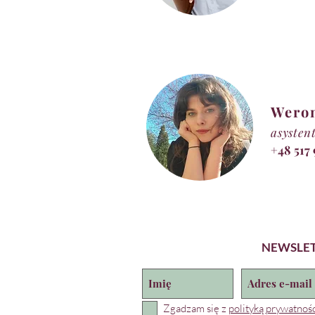
Wero
asysten
+48 517
NEWSLE
Zgadzam się z
polityką prywatnośc