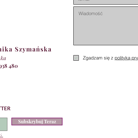
nika Szymańska
tka
Zgadzam się z
polityką pr
 938 480
TTER
Subskrybuj Teraz
i.