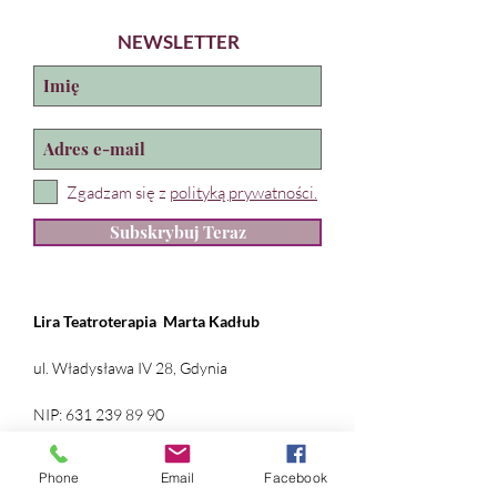
NEWSLETTER
Zgadzam się z
polityką prywatności.
Subskrybuj Teraz
Lira Teatroterapia
Marta Kadłub
ul. Władysława IV 28, Gdynia
NIP:
631 239 89 90
REGON:
384 169 490
Phone
Email
Facebook