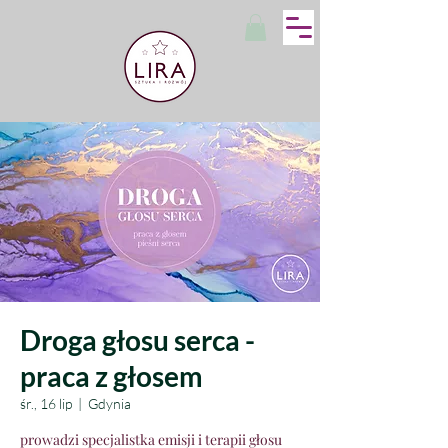
Droga głosu serca -
praca z głosem
śr., 16 lip
  |  
Gdynia
prowadzi specjalistka emisji i terapii głosu