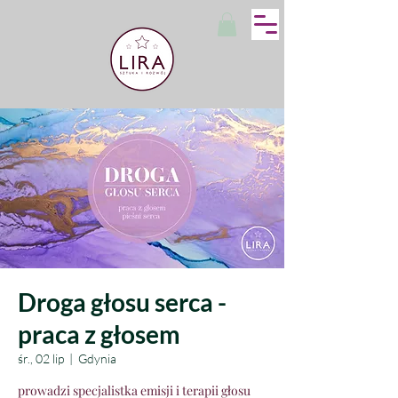
Droga głosu serca -
praca z głosem
śr., 02 lip
  |  
Gdynia
prowadzi specjalistka emisji i terapii głosu