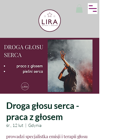
Droga głosu serca -
praca z głosem
śr., 12 lut
  |  
Gdynia
prowadzi specjalistka emisji i terapii głosu