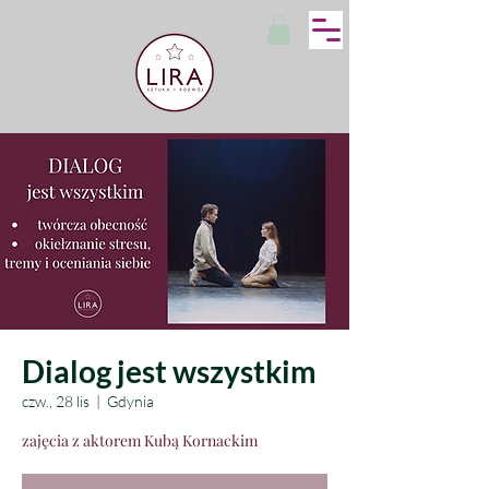
Dialog jest wszystkim
czw., 28 lis
  |  
Gdynia
zajęcia z aktorem Kubą Kornackim