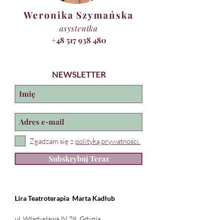
Weronika Szymańska
asystentka
+48 517 938 480
NEWSLETTER
Zgadzam się z
polityką prywatności.
Subskrybuj Teraz
Lira Teatroterapia
Marta Kadłub
ul. Władysława IV 28, Gdynia