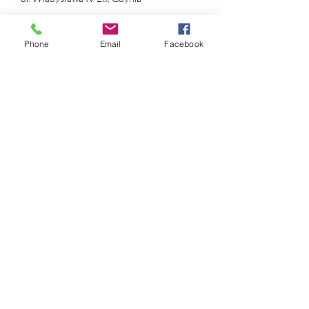
NIP:
631 239 89 90
Phone
Email
Facebook
REGON:
384 169 490
nr konta:
ING Bank Śląski
12 1050 1214 1000
0097 1820 9993