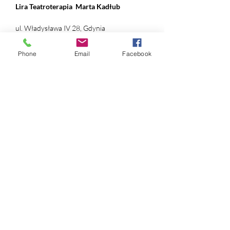
Lira Teatroterapia
Marta Kadłub
ul. Władysława IV 28, Gdynia
NIP:
631 239 89 90
Phone
Email
Facebook
REGON:
384 169 490
nr konta:
ING Bank Śląski
12 1050 1214 1000
0097 1820 9993