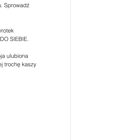
a. Sprowadź 
rotek 
 DO SIEBIE. 
ja ulubiona 
j trochę kaszy 