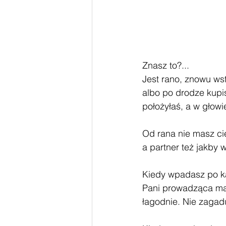
Znasz to?...
Jest rano, znowu wst
albo po drodze kupis
położyłaś, a w głowie
Od rana nie masz cie
a partner też jakby 
Kiedy wpadasz po ka
Pani prowadząca mał
łagodnie. Nie zagadu