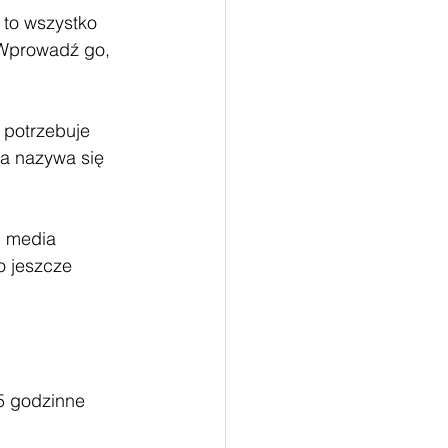
 to wszystko 
 Wprowadź go, 
 potrzebuje 
 a nazywa się 
c media 
o jeszcze 
5 godzinne 