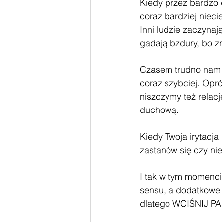
Kiedy przez bardzo d
coraz bardziej nieci
Inni ludzie zaczynaj
gadają bzdury, bo z
Czasem trudno nam do
coraz szybciej. Opró
niszczymy też relacje
duchową. 
Kiedy Twoja irytacja 
zastanów się czy nie
I tak w tym momencie
sensu, a dodatkowe r
dlatego WCIŚNIJ P