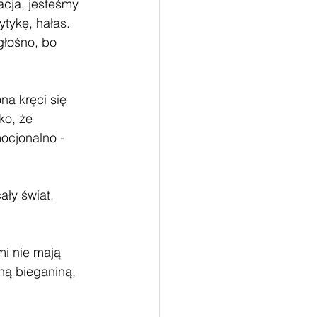
cja, jesteśmy 
tykę, hałas. 
głośno, bo 
na kręci się 
ko, że 
mocjonalno - 
ały świat, 
mi nie mają 
ną bieganiną, 