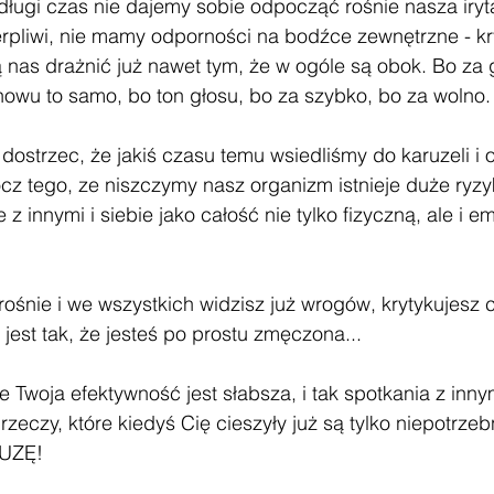
ługi czas nie dajemy sobie odpocząć rośnie nasza iryta
erpliwi, nie mamy odporności na bodźce zewnętrzne - kry
ą nas drażnić już nawet tym, że w ogóle są obok. Bo za 
nowu to samo, bo ton głosu, bo za szybko, bo za wolno.
strzec, że jakiś czasu temu wsiedliśmy do karuzeli i o
cz tego, ze niszczymy nasz organizm istnieje duże ryzy
 z innymi i siebie jako całość nie tylko fizyczną, ale i e
rośnie i we wszystkich widzisz już wrogów, krytykujesz c
 jest tak, że jesteś po prostu zmęczona...
 Twoja efektywność jest słabsza, i tak spotkania z inny
zeczy, które kiedyś Cię cieszyły już są tylko niepotrzeb
AUZĘ!