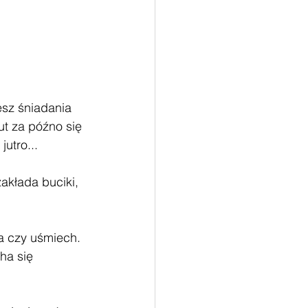
esz śniadania 
t za późno się 
utro...
akłada buciki, 
a czy uśmiech. 
ha się 