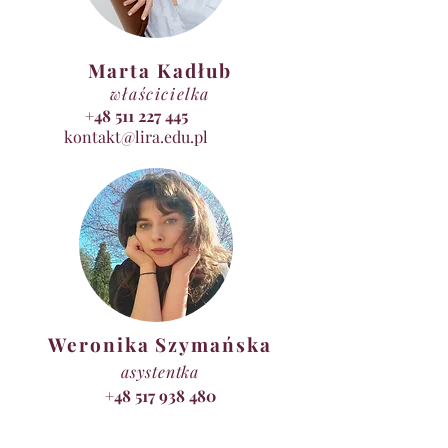
prowadzimy castingu)
...mamy 5 lat działalności i doświadczenia
jako uznana trójmiejska marka Lira
Marta Kadłub
Teatroterapia
właścicielka
więcej informacji o nas: www.lira.edu.pl
+48 511 227 445
kontakt w sprawie zajęć:
kontakt@lira.edu.pl
kberendt@gmail.com
Koszt: 120 zł - jednorazowe zajęcia (3
godziny)
karnet 3 wejścia - 285 zł (95 zł)
Lokalizacja: Gdynia Centrum bądź Gdynia
Mały Kack
godz. 10.00 - 13.00
Weronika Szymańska
asystentka
+48 517 938 480