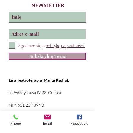
NEWSLETTER
Zgadzam się z
polityką prywatności.
Subskrybuj Teraz
Lira Teatroterapia
Marta Kadłub
ul. Władysława IV 28, Gdynia
NIP:
631 239 89 90
REGON:
384 169 490
Phone
Email
Facebook
nr konta: